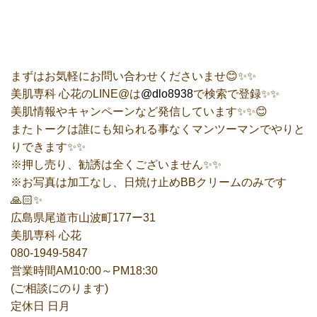
まずはお気軽にお問い合わせくださいませ😊✨✨
美肌専科 心花のLINE@は
@dlo8938
で検索で登録✨✨
美肌情報やキャンペーンなど発信しています✨✨😊
またトークは誰にも知られる事なくマンツーマンでやりと
りできます✨✨
※押し売り、勧誘は全くございません✨✨
※お写真は加工なし、日焼け止めBBクリームのみです
🙏🏻✨
広島県尾道市山波町177ー31
美肌専科 心花
080-1949-5847
営業時間AM10:00～PM18:30
(ご相談にのります)
定休日 日月