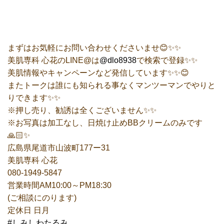
まずはお気軽にお問い合わせくださいませ😊✨✨
美肌専科 心花のLINE@は
@dlo8938
で検索で登録✨✨
美肌情報やキャンペーンなど発信しています✨✨😊
またトークは誰にも知られる事なくマンツーマンでやりと
りできます✨✨
※押し売り、勧誘は全くございません✨✨
※お写真は加工なし、日焼け止めBBクリームのみです
🙏🏻✨
広島県尾道市山波町177ー31
美肌専科 心花
080-1949-5847
営業時間AM10:00～PM18:30
(ご相談にのります)
定休日 日月
#しみしわたるみ