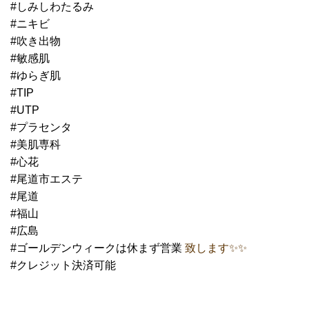
#しみしわたるみ
#ニキビ
#吹き出物
#敏感肌
#ゆらぎ肌
#TIP
#UTP
#プラセンタ
#美肌専科
#心花
#尾道市エステ
#尾道
#福山
#広島
#ゴールデンウィークは休まず営業
致します✨✨
#クレジット決済可能