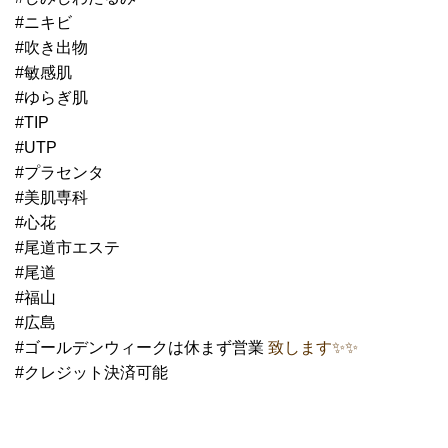
#ニキビ
#吹き出物
#敏感肌
#ゆらぎ肌
#TIP
#UTP
#プラセンタ
#美肌専科
#心花
#尾道市エステ
#尾道
#福山
#広島
#ゴールデンウィークは休まず営業
致します✨✨
#クレジット決済可能