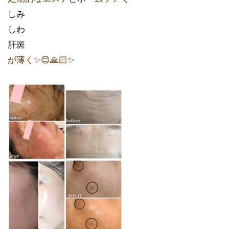
しみ
しわ
肝斑
が薄く✨😊🙏🏻✨