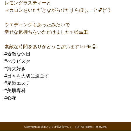
レモングラスティーと
マカロンをいただきながらひたすらぼぉーと💕(*´`) .
ウエディングもあったみたいで
幸せな気持ちをいただけました✨😊🙏🏻
素敵な時間をありがとうございます✨✨💫😊
#素敵な休日
#べラビスタ
#海大好き
#日々を大切に過ごす
#尾道エステ
#美肌専科
#心花
Copyright©尾道エステ＆体質改善サロン 心花 All Rights Reserverd.
« 前の記事へ
一覧にもどる
次の記事へ »