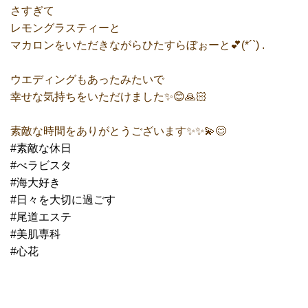
さすぎて
レモングラスティーと
マカロンをいただきながらひたすらぼぉーと💕(*´`) .
ウエディングもあったみたいで
幸せな気持ちをいただけました✨😊🙏🏻
素敵な時間をありがとうございます✨✨💫😊
#素敵な休日
#べラビスタ
#海大好き
#日々を大切に過ごす
#尾道エステ
#美肌専科
#心花