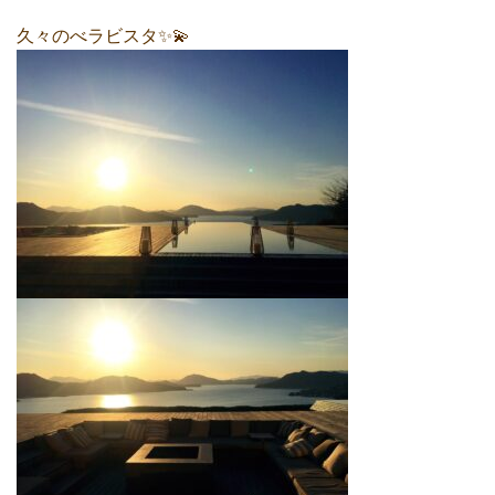
久々のべラビスタ✨💫