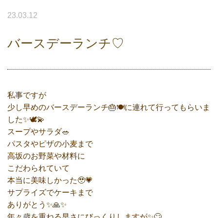
23.03.12
バースデーランチ♡
私事ですが
少し早めのバースデーランチ🎂🍽に連れて行ってもらいま
した✨🕊💫
スープやサラダ🥗
パスタやピザの小麦まで
高坂のお野菜や材料に
こだわられていて
本当に美味しかった🥹💗
サプライズでケーキまで
ありがとう✨🙏✨
年々歳を重ねる早さにびっくりしますが✨🙄