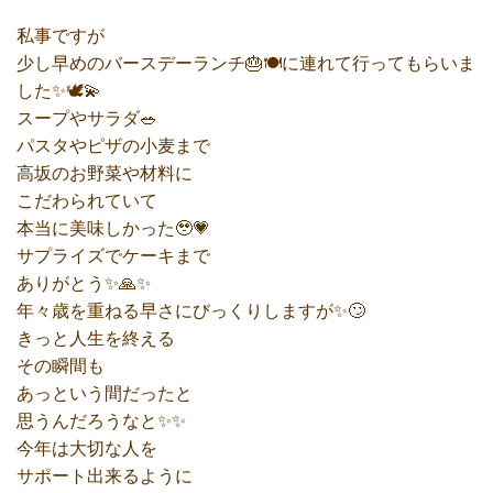
私事ですが
少し早めのバースデーランチ🎂🍽に連れて行ってもらいま
した✨🕊💫
スープやサラダ🥗
パスタやピザの小麦まで
高坂のお野菜や材料に
こだわられていて
本当に美味しかった🥹💗
サプライズでケーキまで
ありがとう✨🙏✨
年々歳を重ねる早さにびっくりしますが✨🙄
きっと人生を終える
その瞬間も
あっという間だったと
思うんだろうなと✨✨
今年は大切な人を
サポート出来るように