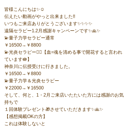
皆様こんにちは✨☺️
伝えたい動画がやっと出来ました!!
いつもご来店ありがとうございます✨✨✨✨
遠隔セラピー1.2月感謝キャンペーンです✨🙏✨
💫量子力学セラピー通常
￥16500→￥8800
💫光炎セラピー❤️‍🔥【血=魂を清める事で開花すると言われ
ています🪷】
神奈川に伝授受けに行きました。
￥16500→￥8800
💫量子力学＆光炎セラピー
￥22000→￥16500
そして、何と、1・2月ご来店いたたいた方には感謝のお気
持ちで
１回体験プレゼント🎁させていただきます✨🙏✨
【感想掲載OKの方】
これは体験しないと