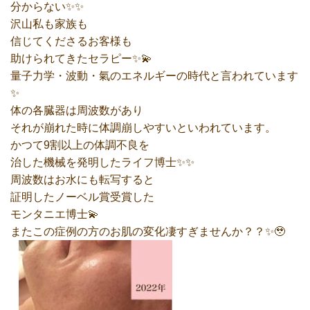
分からない✨✨
沢山私も家族も
信じてくださるお客様も
助けられてきたセラピー✨💫
量子力学・波動・氣のエネルギーの時代と言われています
✨
体の各臓器は周波数があり
それが崩れた時に体調崩しやすいといわれています。
かつて9割以上の体調不良を
治した機械を発明したライフ博士✨✨
周波数はお水にも転写すると
証明したノーベル賞受賞した
モンタニエ博士💫
またこの症例の方のお肌の変化凄すぎませんか？？✨🥹