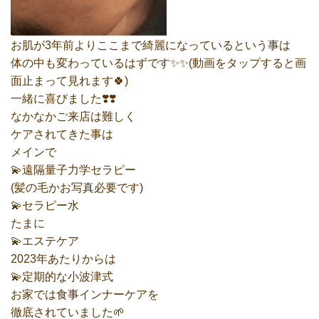
お肌が3年前よりここまで綺麗になっているという事は
体の中も変わっているはずです✨✨(動画をタップすると画
面止まって見れます🍀)
一緒に喜びました❣️❣️
なかなかご来店は難しく
ケアされてきた事は
メインで
💫遠隔量子力学セラピー
(髪の毛かお写真必要です)
💫セラピー水
たまに
💫エステケア
2023年あたりからは
💫定期的な小波津式
お家では食事インナーケアを
徹底されていました🌱