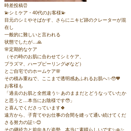
時差投稿⏰️
💫シミケア・40代のお客様💫
目元のシミやそばかす、さらにニキビ跡のクレーターが混
在し
一般的に難しいと言われる
状態でしたが…🙏
🌸定期的なケア
（その時のお肌に合わせてシミケア、
プラズマ、ハーブピーリング🌿など）
とご自宅でのホームケア🌸
その積み重ねで、ここまで透明感あふれるお肌へ✨🥹🧡
お客様も
「過去のお肌と全然違う✨ あのままだとどうなっていたか
と思うと…本当にお陰様です🥹」
と喜んでくださっています🍀
遠方から、子育てやお仕事の合間を縫って通い続けてくだ
さる努力の証✨😊
その継続力と前向きな姿勢、本当に素晴らしいです✨🙏✨