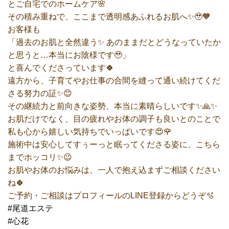
とご自宅でのホームケア🌸
その積み重ねで、ここまで透明感あふれるお肌へ✨🥹🧡
お客様も
「過去のお肌と全然違う✨ あのままだとどうなっていたか
と思うと…本当にお陰様です🥹」
と喜んでくださっています🍀
遠方から、子育てやお仕事の合間を縫って通い続けてくだ
さる努力の証✨😊
その継続力と前向きな姿勢、本当に素晴らしいです✨🙏✨
お肌だけでなく、目の疲れやお体の調子も良いとのことで
私も心から嬉しい気持ちでいっぱいです😍🌹
施術中は安心してすぅーっと眠ってくださる姿に、こちら
までホッコリ✨😉
お肌やお体のお悩みは、一人で抱え込まずご相談ください
ね🍀
ご予約・ご相談はプロフィールのLINE登録からどうぞ🫧
#尾道エステ
#心花