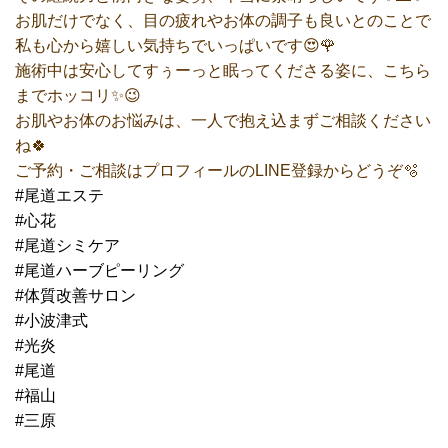
お肌だけでなく、目の疲れやお体の調子も良いとのことで
私も心から嬉しい気持ちでいっぱいです😍🌹
施術中は安心してすぅーっと眠ってくださる姿に、こちら
までホッコリ✨😉
お肌やお体のお悩みは、一人で抱え込まずご相談ください
ね🍀
ご予約・ご相談はプロフィールのLINE登録からどうぞ🫧
#尾道エステ
#心花
#尾道シミケア
#尾道ハーブピーリング
#体質改善サロン
#小波津式
#光炎
#尾道
#福山
#三原